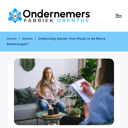
Skip
to
content
O
n
Home
Advies
Deskundig Advies: Hoe Maak Je de Beste
Beslissingen?
d
e
r
n
e
m
e
r
s