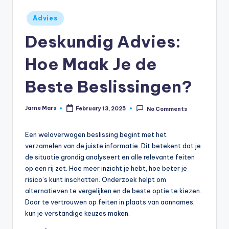
F
Posted
Advies
a
in
Deskundig Advies:
b
ri
Hoe Maak Je de
e
Beste Beslissingen?
k
D
Jarne Mars
February 13, 2025
No Comments
Posted
by
r
Een weloverwogen beslissing begint met het
e
verzamelen van de juiste informatie. Dit betekent dat je
n
de situatie grondig analyseert en alle relevante feiten
op een rij zet. Hoe meer inzicht je hebt, hoe beter je
t
risico’s kunt inschatten. Onderzoek helpt om
h
alternatieven te vergelijken en de beste optie te kiezen.
Door te vertrouwen op feiten in plaats van aannames,
e
kun je verstandige keuzes maken.